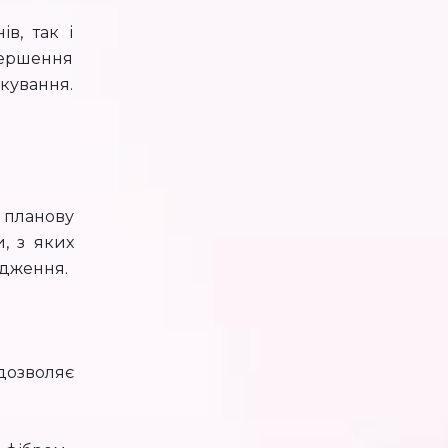
в, так і
вершення
кування.
 планову
, з яких
одження.
 дозволяє