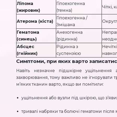
Ліпома
Гіпоехогенна
Чіткі,
(жировик)
(темна)
Гіпоехогенна /
Атерома (кіста)
Округл
Змішана
Гематома
Анехогенна
Непра
(синець)
(рідинна)
неодн
Абсцес
Рідинна з
Нечітк
(гнійник)
суспензією
навко
Симптоми, при яких варто записатис
Навіть незначне підшкірне ущільнення
захворювання, тому важливо не ігнорувати 
м’яких тканин варто, якщо ви помітили:
ущільнення або вузли під шкірою, що з’яви
тривалі набряки та болючі гематоми після 