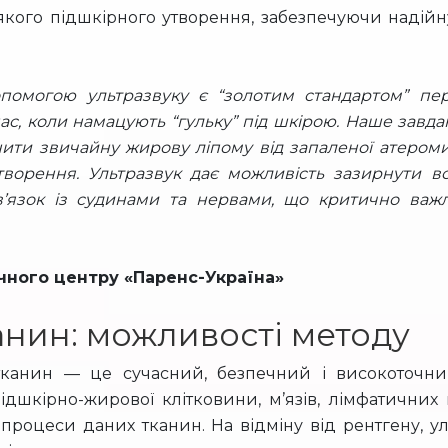
якого підшкірного утворення, забезпечуючи надійн
допомогою ультразвуку є “золотим стандартом” пе
нас, коли намацують “гульку” під шкірою. Наше завд
нити звичайну жирову ліпому від запаленої атероми
утворення. Ультразвук дає можливість зазирнути в
зв’язок із судинами та нервами, що критично важ
чного центру «Паренс-Україна»
анин: можливості методу
 тканин — це сучасний, безпечний і високоточн
дшкірно-жирової клітковини, м’язів, лімфатичних 
процеси даних тканин. На відміну від рентгену, у