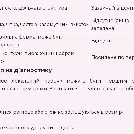
 капсула, дольчата структура
Зазвичай відсут
Відсутнє (якщо 
а, чітка, часто з каламутним вмістом
запалена)
вильна форма, може бути
Відсутнє
орідною
і контури, виражений набряк
Посилене по пер
ло
я на діагностику
 або локальний набряк можуть бути першим с
тривожні симптоми. Записатися на ультразвукове об
лися раптово або стрімко збільшуються в розмірі;
механічного удару чи падіння;