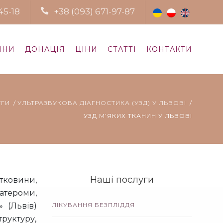
45-18
+38 (093) 671-97-87
ИНИ
ДОНАЦІЯ
ЦІНИ
СТАТТІ
КОНТАКТИ
УГИ
УЛЬТРАЗВУКОВА ДІАГНОСТИКА (УЗД) У ЛЬВОВІ
УЗД М’ЯКИХ ТКАНИН У ЛЬВОВІ
Наші послуги
тковини,
 атероми,
» (Львів)
ЛІКУВАННЯ БЕЗПЛІДДЯ
руктуру,