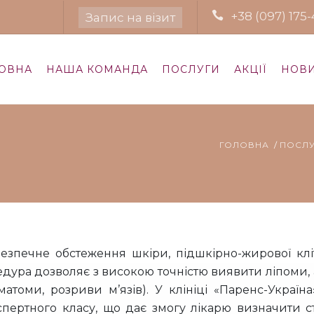
+38 (097) 175-
Запис на візит
ОВНА
НАША КОМАНДА
ПОСЛУГИ
АКЦІЇ
НОВ
ГОЛОВНА
ПОСЛ
езпечне обстеження шкіри, підшкірно-жирової клі
цедура дозволяє з високою точністю виявити ліпоми,
атоми, розриви м’язів). У клініці «Паренс-Україна
пертного класу, що дає змогу лікарю визначити ст