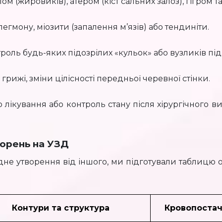
ом (жировиків), атером (кіст сальних залоз), гігром т
легмону, міозити (запалення м’язів) або тендиніти.
роль будь-яких підозрілих «кульок» або вузликів під
 грижі, зміни цілісності передньої черевної стінки.
лікування або контроль стану після хірургічного в
ворень на УЗД
одне утворення від іншого, ми підготували таблицю
Контури та структура
Кровопоста