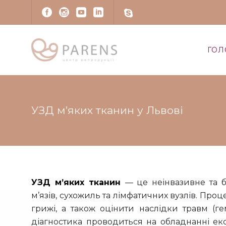
ГОЛ
УЗД м’яких тканин у Львові
УЗД м’яких тканин
— це неінвазивне та б
м’язів, сухожиль та лімфатичних вузлів. Про
грижі, а також оцінити наслідки травм (гем
діагностика проводиться на обладнанні екс