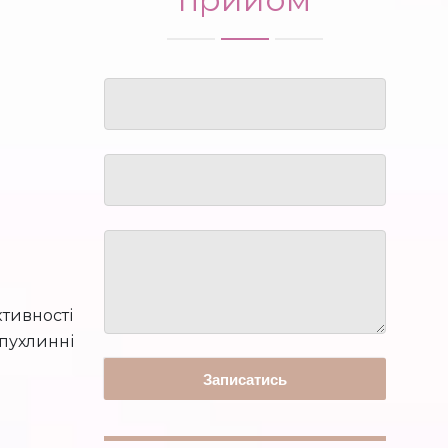
тивності
пухлинні