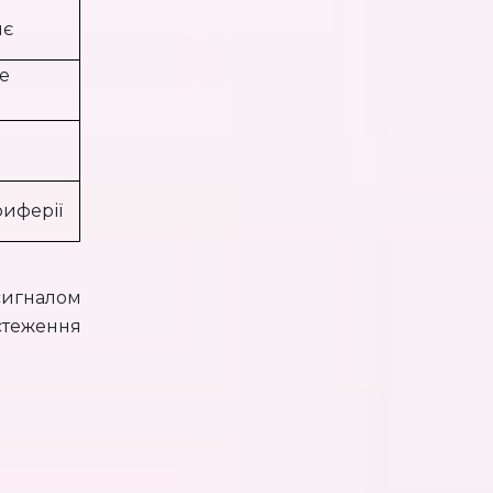
нє
не
иферії
игналом
стеження