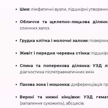
Шия:
лімфатичні вузли, підшкірні утворенн
Обличчя та щелепно-лицьова ділянк
слинних залоз.
Грудна клітка і молочні залози:
поверхне
Живіт і передня черевна стінка:
підшкірні
Спина та поперекова ділянка:
УЗД л
діагностика післятравматичних змін.
Пахова зона і мошонка:
диференціація гри
Верхні та нижні кінцівки:
УЗД гемат
(запалення сухожиль), абсцесів.