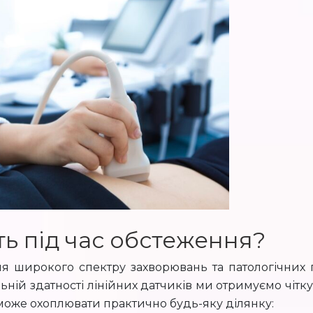
ть під час обстеження?
я широкого спектру захворювань та патологічних 
ьній здатності лінійних датчиків ми отримуємо чітк
 може охоплювати практично будь-яку ділянку: