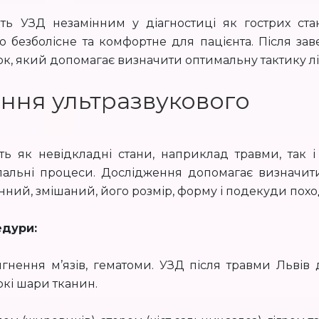
ь УЗД незамінним у діагностиці як гострих стані
о безболісне та комфортне для пацієнта. Після за
к, який допомагає визначити оптимальну тактику лі
ння ультразвукового
ь як невідкладні стани, наприклад травми, так і
апальні процеси. Дослідження допомагає визначити
инний, змішаний, його розмір, форму і подекуди пох
едури:
ягнення м’язів, гематоми. УЗД після травми Львів
кі шари тканин.