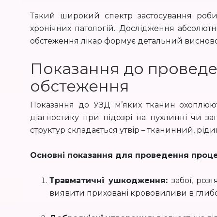
Такий широкий спектр застосування робит
хронічних патологій. Дослідження абсолютн
обстеження лікар формує детальний висново
Показання до проведе
обстеження
Показання до УЗД м’яких тканин охоплюют
діагностику при підозрі на пухлинні чи з
структур складається утвір – тканинний, рід
Основні показання для проведення проц
Травматичні ушкодження:
забої, розт
виявити приховані крововиливи в глибо