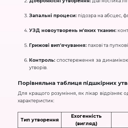
Доброякісні утворення:
діагностика ліп
Запальні процеси:
підозра на абсцес, ф
УЗД новоутворень м’яких тканин:
конт
Грижові вип’ячування:
пахові та пупкові
Контроль:
спостереження за динамікою 
утворів.
Порівняльна таблиця підшкірних ут
Для кращого розуміння, як лікар відрізняє 
характеристик:
Ехогенність
Тип утворення
(вигляд)