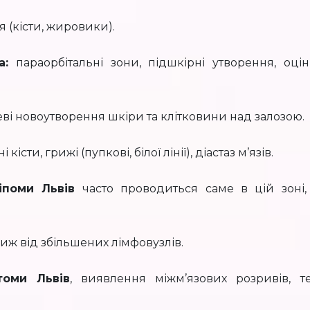
я (кісти, жировики).
а:
параорбітальні зони, підшкірні утворення, оцін
ві новоутворення шкіри та клітковини над залозою.
 кісти, грижі (пупкові, білої лінії), діастаз м’язів.
іпоми Львів
часто проводиться саме в цій зоні,
ж від збільшених лімфовузлів.
оми Львів
, виявлення міжм’язових розривів, те