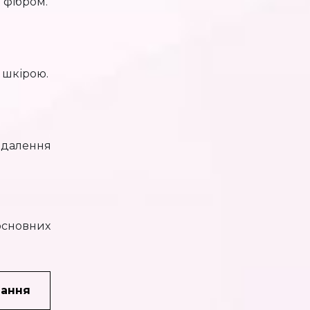
а фібром.
 шкірою.
идалення
 основних
чання