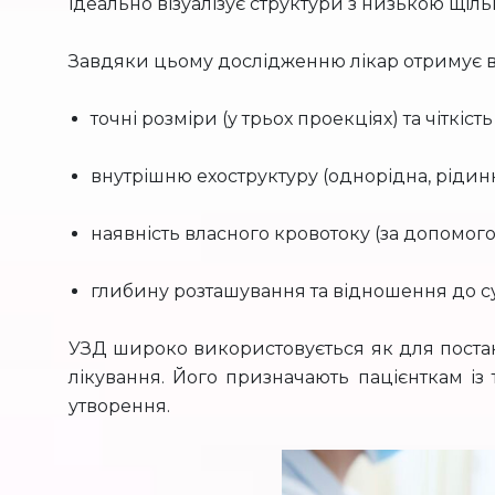
ідеально візуалізує структури з низькою щіль
Завдяки цьому дослідженню лікар отримує 
точні розміри (у трьох проекціях) та чіткіст
внутрішню ехоструктуру (однорідна, рідинн
наявність власного кровотоку (за допомог
глибину розташування та відношення до сус
УЗД широко використовується як для постан
лікування. Його призначають пацієнткам і
утворення.