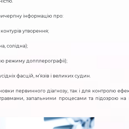
ністю.
вичерпну інформацію про:
ь контурів утворення;
а, солідна);
ою режиму допплерографії);
ідніх фасцій, м’язів і великих судин.
овки первинного діагнозу, так і для контролю ефек
з травмами, запальними процесами та підозрою на 