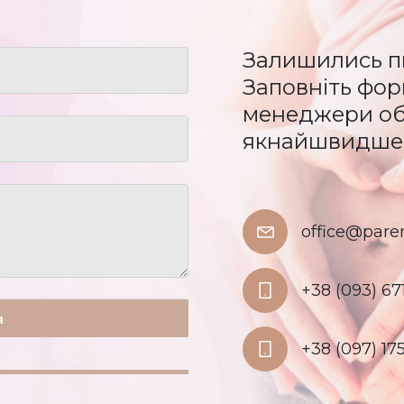
Залишились п
Заповніть форм
менеджери обо
якнайшвидше
office@pare
+38 (093) 67
+38 (097) 175