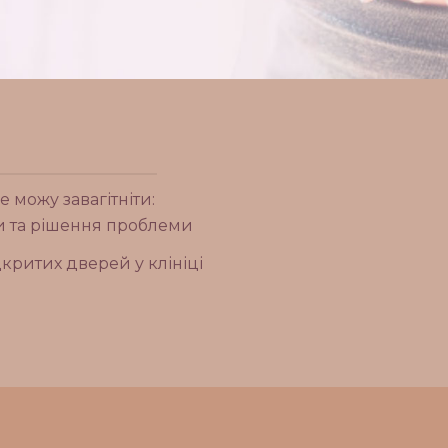
е можу завагітніти:
 та рішення проблеми
критих дверей у клініці