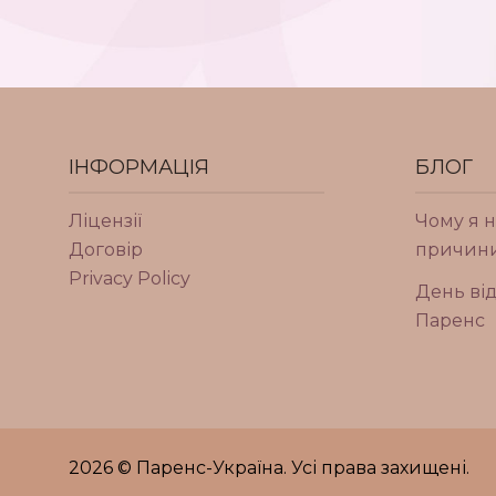
ІНФОРМАЦІЯ
БЛОГ
Ліцензії
Чому я н
Договір
причини
Privacy Policy
День від
Паренс
2026 © Паренс-Україна. Усі права захищені.