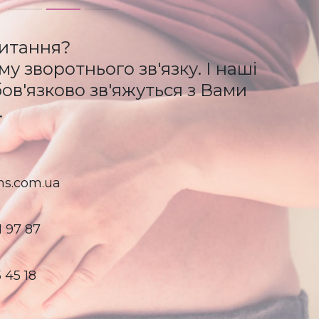
итання?
у зворотнього зв'язку. І наші
в'язково зв'яжуться з Вами
.
ns.com.ua
1 97 87
 45 18