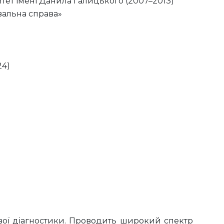
ет імені Данила Галицького (2007–2013)
увальна справа»
24)
ової діагностики. Проводить широкий спектр