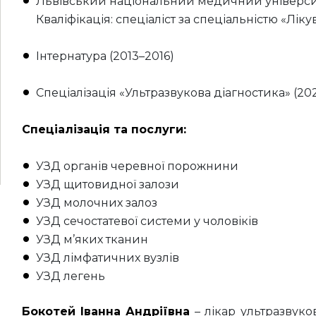
Львівський національний медичний університ
Кваліфікація: спеціаліст за спеціальністю «Лік
Інтернатура (2013–2016)
Спеціалізація «Ультразвукова діагностика» (20
Спеціалізація та послуги:
УЗД органів черевної порожнини
УЗД щитовидної залози
УЗД молочних залоз
УЗД сечостатевої системи у чоловіків
УЗД м’яких тканин
УЗД лімфатичних вузлів
УЗД легень
Бокотей Іванна Андріївна
– лікар ультразвук