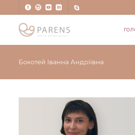
ГОЛ
Бокотей Іванна Андріївна