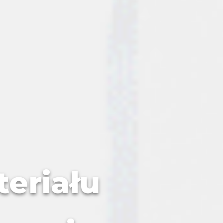
eriału