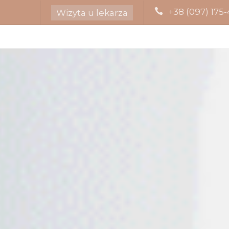
+38 (097) 175-
Wizyta u lekarza