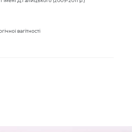
мені Д.Галицького (2009-2011 р.)
ічної вагітності