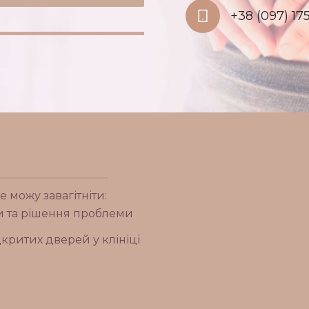
+38 (097) 175
е можу завагітніти:
 та рішення проблеми
критих дверей у клініці