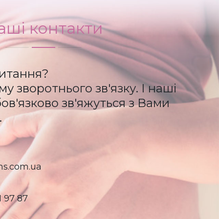
аші контакти
итання?
у зворотнього зв'язку. І наші
в'язково зв'яжуться з Вами
.
ns.com.ua
1 97 87