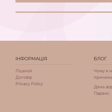
ІНФОРМАЦІЯ
БЛОГ
Ліцензії
Чому я н
Договір
причини
Privacy Policy
День від
Паренс