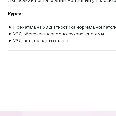
Львівський національний медичний університет і
Курси:
Пренатальна УЗ діагностика нормальної патолог
УЗД обстеження опорно-рухової системи
УЗД невідкладних станів