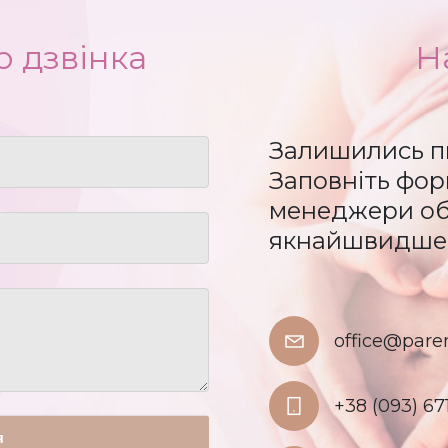
 дзвінка
Н
Залишились п
Заповніть форм
менеджери обо
якнайшвидше
office@pare
+38 (093) 67