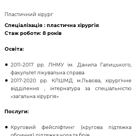
Пластичний хірург
Спеціалізація : пластична хірургія
Стаж роботи: 8 років
Освіта:
2011-2017 рр. ЛНМУ ім. Данила Галицького,
факультет лікувальна справа
2017-2020 рр. КЛШМД м.Львова, хірургічне
відділення , інтернатура за спеціальністю
«загальна хірургія»
Послуги:
Круговий фейсліфтинг (кругова підтяжка
обоиччя) підтяжка чола та брів