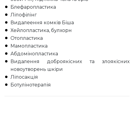
Блефаропластика
Ліпофілінг
Видалеення комків Біша
Хейлопластика, булхорн
Отопластика
Мамопластика
Абдомінопластика
Видалення доброякісних та злоякісних
новоутворень шкіри
Ліпосакція
Ботулінотерапія