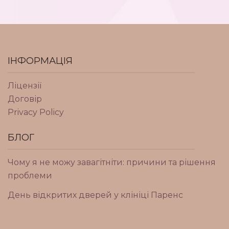
ІНФОРМАЦІЯ
Ліцензії
Договір
Privacy Policy
БЛОГ
Чому я не можу завагітніти: причини та рішення
проблеми
День відкритих дверей у клініці Паренс