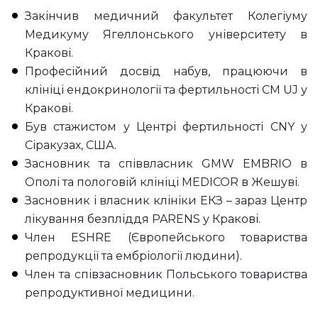
Закінчив медичний факультет Колегіуму
Медикуму Ягеллонського університету в
Кракові.
Професійний досвід набув, працюючи в
клініці ендокринології та фертильності CM UJ у
Кракові.
Був стажистом у Центрі фертильності CNY у
Сіракузах, США.
Засновник та співвласник GMW EMBRIO в
Ополі та пологовій клініці MEDICOR в Жешуві.
Засновник і власник клініки ЕКЗ – зараз Центр
лікування безпліддя PARENS у Кракові.
Член ESHRE (Європейського товариства
репродукції та ембріології людини).
Член та співзасновник Польського товариства
репродуктивної медицини.