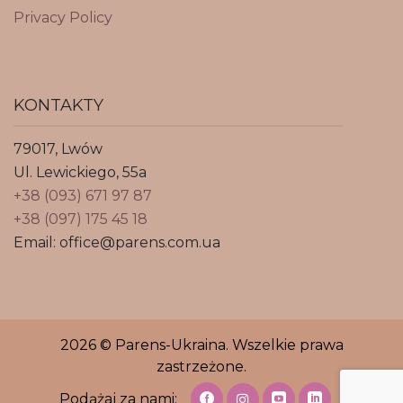
Privacy Policy
KONTAKTY
79017, Lwów
Ul. Lewickiego, 55a
+38 (093) 671 97 87
+38 (097) 175 45 18
Email: office@parens.com.ua
2026 © Parens-Ukraina. Wszelkie prawa
zastrzeżone.
Podążaj za nami: