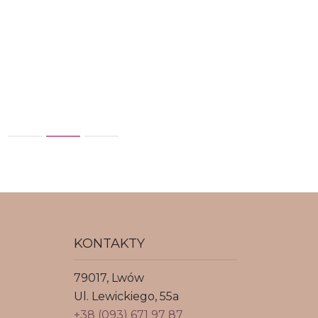
KONTAKTY
79017, Lwów
Ul. Lewickiego, 55a
+38 (093) 671 97 87