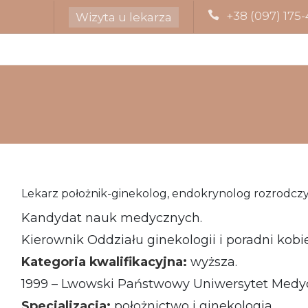
+38 (097) 175-
Wizyta u lekarza
Lekarz położnik-ginekolog, endokrynolog rozrodcz
Kandydat nauk medycznych.
Kierownik Oddziału ginekologii i poradni kobie
Kategoria kwalifikacyjna:
wyższa.
1999 – Lwowski Państwowy Uniwersytet Medyczn
Specjalizacja:
położnictwo i ginekologia