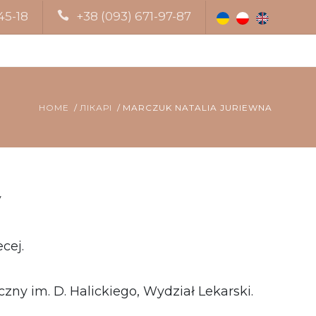
45-18
+38 (093) 671-97-87
HOME
ЛІКАРІ
MARCZUK NATALIA JURIEWNA
y
cej.
y im. D. Halickiego, Wydział Lekarski.